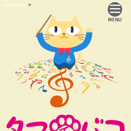
Select Language
▼
MENU