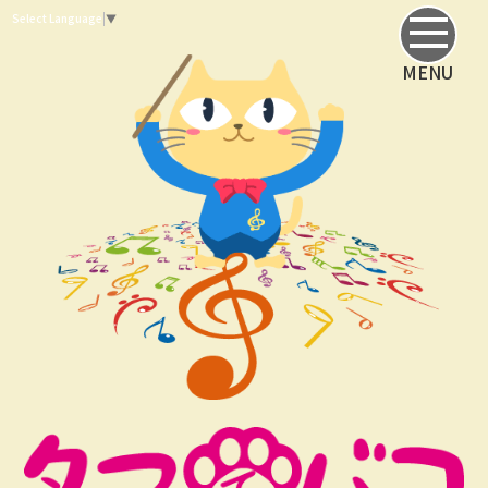
Select Language
▼
MENU