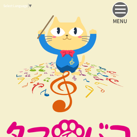
Select Language
▼
MENU