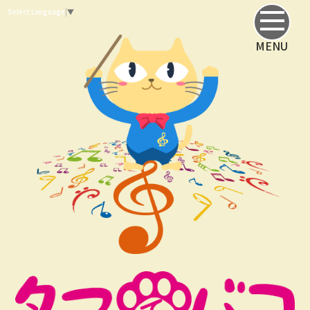
Select Language
▼
MENU