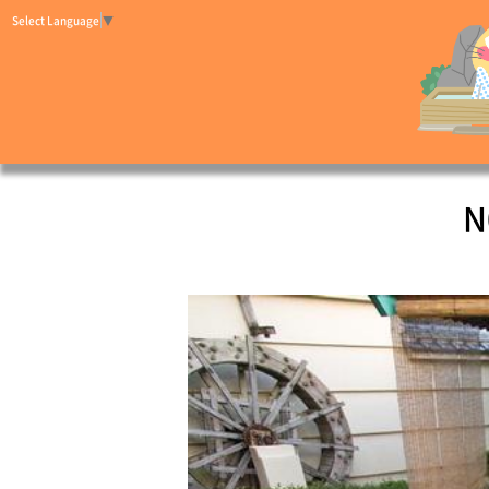
Select Language
▼
N