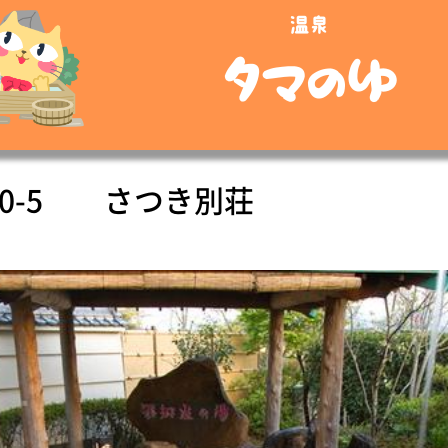
温泉
タマのゆ
0-5
さつき別荘