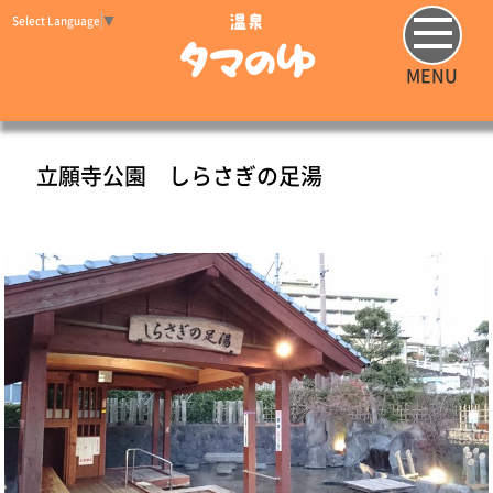
Select Language
▼
温泉
タマのゆ
MENU
立願寺公園 しらさぎの足湯